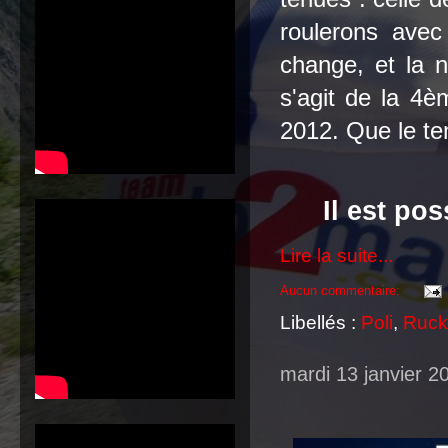
roulerons ave
change, et la n
s'agit de la 4è
2012. Que le te
Il est po
Lire la suite...
Aucun commentaire:
Libellés :
Poli
,
Ruck
mardi 13 janvier 2