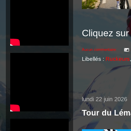
Cliquez sur
Aucun commentaire:
Libellés :
Ruckeurs
lundi 22 juin 2026
Tour du Lém