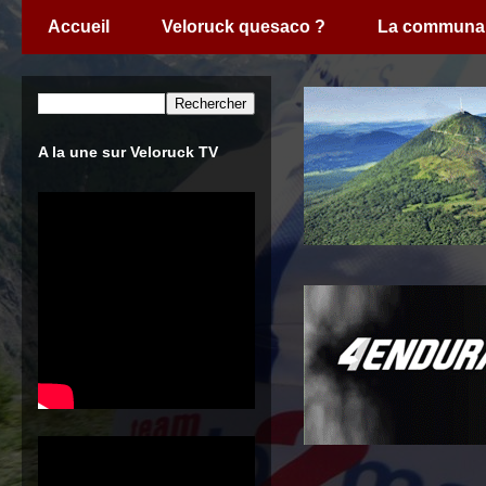
Accueil
Veloruck quesaco ?
La communa
A la une sur Veloruck TV