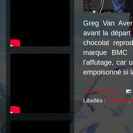
Greg Van Averm
avant la dépar
chocolat repro
marque BMC !
l'affutage, car 
empoisonné si la
Aucun commentaire:
Libellés :
Actualité
,