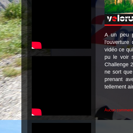
A un peu p
l'ouverture
vidéo ce qu
pu le voir 
Challenge 20
ne sort que 
prenant av
tellement a
Aucun comment