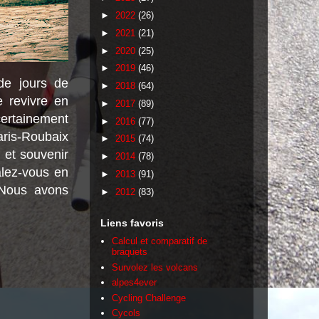
►
2022
(26)
►
2021
(21)
►
2020
(25)
►
2019
(46)
de jours de
►
2018
(64)
e revivre en
►
2017
(89)
certainement
►
2016
(77)
aris-Roubaix
►
2015
(74)
 et souvenir
►
2014
(78)
alez-vous en
►
2013
(91)
 Nous avons
►
2012
(83)
Liens favoris
Calcul et comparatif de
braquets
Survolez les volcans
alpes4ever
Cycling Challenge
Cycols