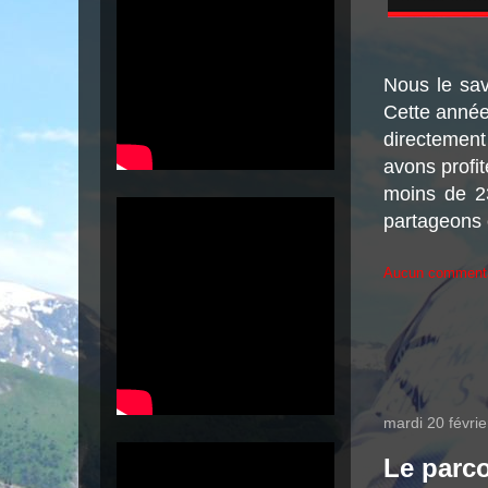
Nous le savo
Cette année
directemen
avons profit
moins de 23
partageons 
Aucun comment
mardi 20 févri
Le parco