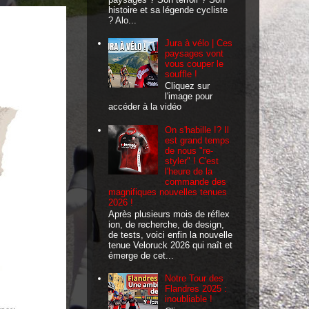
histoire et sa légende cycliste
? Alo...
Jura à vélo | Ces
paysages vont
vous couper le
souffle !
Cliquez sur
l'image pour
accéder à la vidéo
On s'habille !? Il
est grand temps
de nous "re-
styler" ! C'est
l'heure de la
commande des
magnifiques nouvelles tenues
2026 !
Après plusieurs mois de réflex
ion, de recherche, de design,
de tests, voici enfin la nouvelle
tenue Veloruck 2026 qui naît et
émerge de cet...
Notre Tour des
Flandres 2025 :
inoubliable !