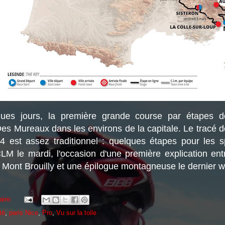
ues jours, la première grande course par étapes d
Des Mureaux dans les environs de la capitale. Le tracé d
4 est assez traditionnel : quelques étapes pour les s
LM le mardi, l'occasion d'une première explication ent
 Mont Brouilly et une épilogue montagneuse le dernier 
aire:
té
,
paris Nice
,
Pro
,
Vu sur la toile