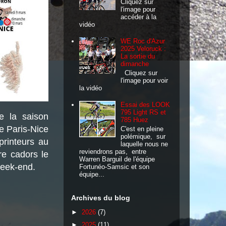
Cliquez sur
l'image pour
accéder à la
vidéo
WE Roc d'Azur
2025 Veloruck :
La sortie du
dimanche
Cliquez sur
l'image pour voir
la vidéo
Essai des LOOK
795 Light RS et
e la saison
785 Huez
e Paris-Nice
C'est en pleine
polémique, sur
printeurs au
laquelle nous ne
reviendrons pas, entre
re cadors le
Warren Barguil de l'équipe
week-end.
Fortunéo-Samsic et son
équipe...
Archives du blog
►
2026
(7)
►
2025
(11)