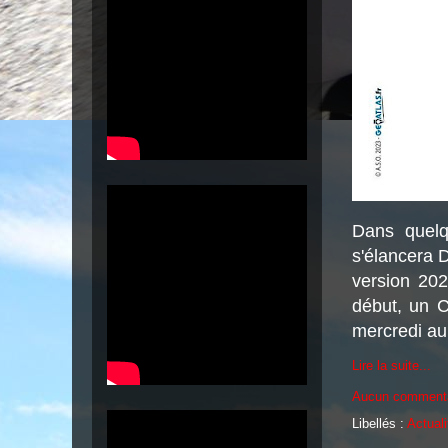
Dans quelq
s'élancera 
version 202
début, un C
mercredi au
Lire la suite...
Aucun comment
Libellés :
Actuali