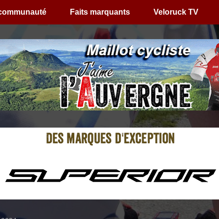
 communauté
Faits marquants
Veloruck TV