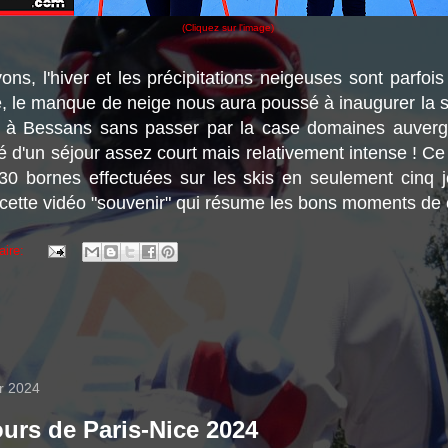
(Cliquez sur l'image)
ns, l'hiver et les précipitations neigeuses sont parfois
, le manque de neige nous aura poussé à inaugurer la s
t à Bessans sans passer par la case domaines auverg
é d'un séjour assez court mais relativement intense ! Ce
0 bornes effectuées sur les skis en seulement cinq 
cette vidéo "souvenir" qui résume les bons moments de 
aire:
er 2024
urs de Paris-Nice 2024