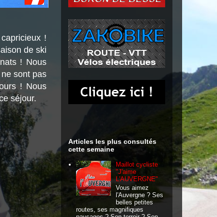
 capricieux !
aison de ski
nats ! Nous
 ne sont pas
jours ! Nous
ce séjour.
Articles les plus consultés
cette semaine
Maillot cycliste
"J'aime
L'AUVERGNE"
Vous aimez
l'Auvergne ? Ses
belles petites
routes, ses magnifiques
paysages ? Son terroir ? Son