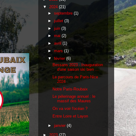
▼
2024
(21)
►
septembre
(1)
►
juillet
(3)
►
juin
(3)
►
mai
(2)
►
avril
(1)
►
mars
(1)
▼
février
(6)
Bessans 2023 - Inauguration
d'une saison ski bien ...
Le parcours de Paris-Nice
2024
Notre Paris-Roubaix
Le pélerinage annuel : le
massif des Maures
On va voir l'océan ?
Entre Loire et Layon
►
janvier
(4)
►
2023
(27)