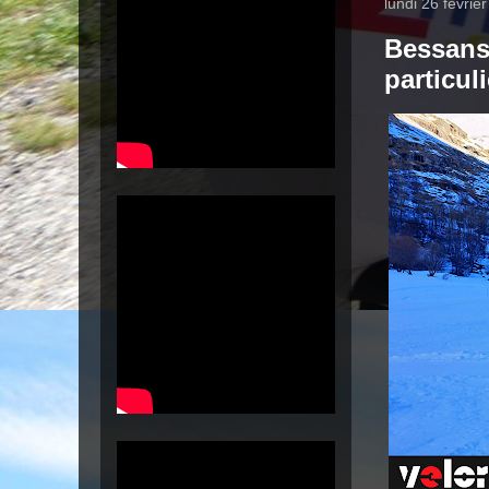
lundi 26 févrie
Bessans 
particul