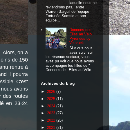
laquelle nous ne
reviendrons pas, entre
Warren Barguil de l'équipe
Fortunéo-Samsic et son
équipe...
Donnons des
Elles au Vélo
Pyrénées by
Veloruck
Si v ous nous
 Alors, on a
avez suivi sur
les réseaux sociaux, vous
 moins de 150
avez pu voir que nous avons
accompagné les filles de "
Manu rentre à
Donnons des Elles au Vélo...
nd il pourra
sible. C'est
Archives du blog
e nous avons
►
2026
(7)
r des routes
►
2025
(11)
alé en 23-24
►
2024
(21)
►
2023
(27)
►
2022
(26)
►
2021
(21)