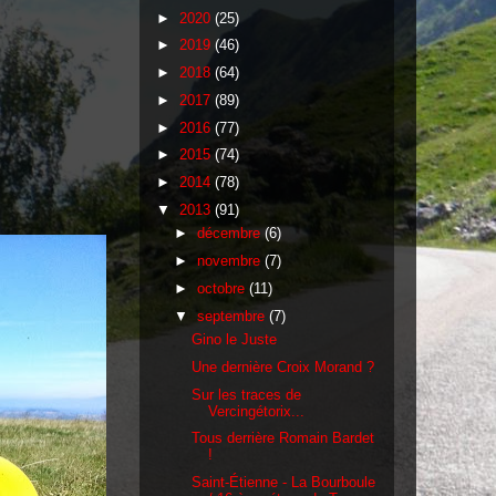
►
2020
(25)
►
2019
(46)
►
2018
(64)
►
2017
(89)
►
2016
(77)
►
2015
(74)
►
2014
(78)
▼
2013
(91)
►
décembre
(6)
►
novembre
(7)
►
octobre
(11)
▼
septembre
(7)
Gino le Juste
Une dernière Croix Morand ?
Sur les traces de
Vercingétorix...
Tous derrière Romain Bardet
!
Saint-Étienne - La Bourboule