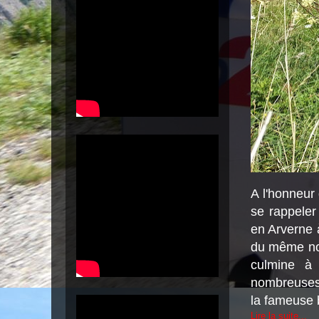
A l'honneur 
se rappeler
en Arverne 
du même nom
culmine à 
nombreuses p
la fameuse b
Lire la suite...