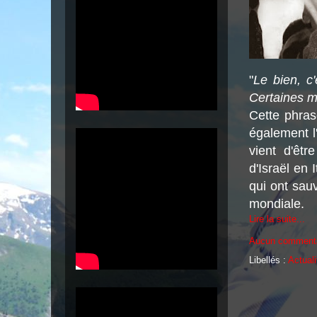
"
Le bien, c
Certaines m
Cette phras
également l'
vient d'êt
d'Israël en 
qui ont sauv
mondiale.
Lire la suite...
Aucun comment
Libellés :
Actuali