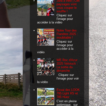
Jura à vélo | Ces
paysages vont
vous couper le
souffle !
Cliquez sur
l'image pour
accéder à la vidéo
Notre Tour des
Flandres 2025 :
inoubliable !
Cliquez sur
l'image pour
accéder à la
vidéo
WE Roc d'Azur
2025 Veloruck :
La sortie du
dimanche
Cliquez sur
l'image pour voir
la vidéo
Essai des LOOK
795 Light RS et
785 Huez
C'est en pleine
polémique, sur