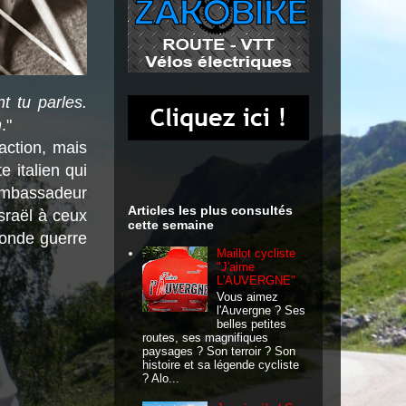
t tu parles.
n
."
action, mais
e italien qui
ambassadeur
Articles les plus consultés
Israël à ceux
cette semaine
conde guerre
Maillot cycliste
"J'aime
L'AUVERGNE"
Vous aimez
l'Auvergne ? Ses
belles petites
routes, ses magnifiques
paysages ? Son terroir ? Son
histoire et sa légende cycliste
? Alo...