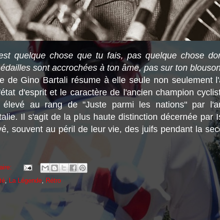
'est quelque chose que tu fais, pas quelque chose don
édailles sont accrochées à ton âme, pas sur ton blouso
e de Gino Bartali résume à elle seule non seulement l'
état d'esprit et le caractère de l'ancien champion cyclist
re élevé au rang de "Juste parmi les nations" par l'
Italie. Il s'agit de la plus haute distinction décernée par 
é, souvent au péril de leur vie, des juifs pendant la se
aire:
té
,
La Légende
,
Rétro