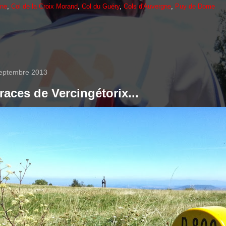
gne
,
Col de la Croix Morand
,
Col du Guéry
,
Cols d'Auvergne
,
Puy de Dome
eptembre 2013
traces de Vercingétorix...