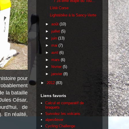
/ 16 ème étape du Tou...
L'été Corse
Light&bike à la Sancy-Verte
►
août
(10)
►
juillet
(5)
►
juin
(13)
►
mai
(7)
►
avril
(6)
►
mars
(6)
►
février
(5)
►
janvier
(8)
histoire pour
►
2012
(83)
probablement
 la bataille
Liens favoris
Jules César,
Calcul et comparatif de
urd'hui, de
braquets
Survolez les volcans
). En réalité,
alpes4ever
Cycling Challenge