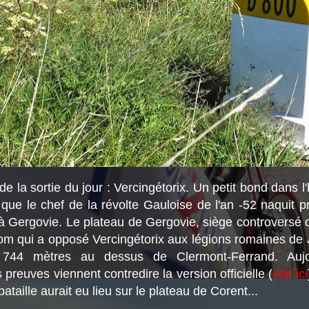
de la sortie du jour : Vercingétorix. Un petit bond dans l'
 que le chef de la révolte Gauloise de l'an -52 naquit 
à Gergovie. Le plateau de Gergovie, siège controversé de
 qui a opposé Vercingétorix aux légions romaines de 
744 mètres au dessus de Clermont-Ferrand. Aujo
reuves viennent contredire la version officielle (
voir ici
ataille aurait eu lieu sur le plateau de Corent...