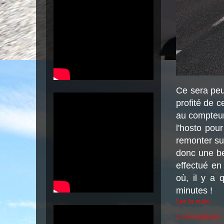
Ce sera peut
profité de c
au compteur 
l'hosto pour
remonter sur
donc une be
effectué en
où, il y a 
minutes !
Lire la suite...
1 commentaire: