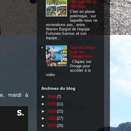
795 Light RS et
785 Huez
C'est en pleine
polémique, sur
laquelle nous ne
reviendrons pas, entre
Warren Barguil de l'équipe
Fortunéo-Samsic et son
équipe...
Tour du Léman
avec les
Vélogessiens
Cliquez sur
l'image pour
accéder à la
vidéo
Archives du blog
re, mardi à
►
2026
(7)
►
2025
(11)
►
2024
(21)
►
2023
(27)
►
2022
(26)