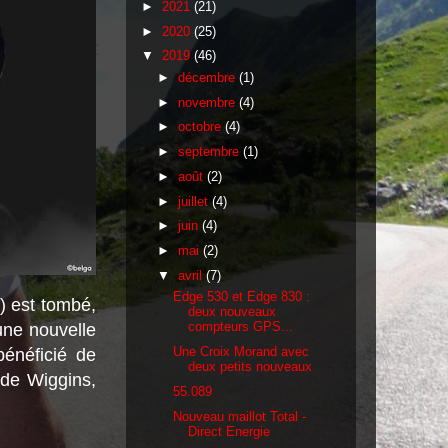
►
2021
(21)
►
2020
(25)
▼
2019
(46)
►
décembre
(1)
►
novembre
(4)
►
octobre
(4)
►
septembre
(1)
►
août
(2)
►
juillet
(4)
►
juin
(4)
►
mai
(2)
▼
avril
(7)
Edge 530 et Edge 830 :
) est tombé,
deux nouveaux
une nouvelle
compteurs GPS...
énéficié de
Une Croix Morand avec
deux petits nouveaux
 de Wiggins,
55.089
Nouveau maillot Total -
Direct Energie