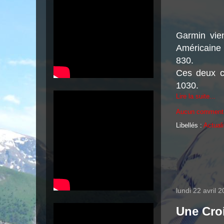
Garmin vie
Américaine 
830.
Ces deux c
1030.
Lire la suite...
Aucun comment
Libellés :
Actuali
lundi 22 avril 
Une Cro