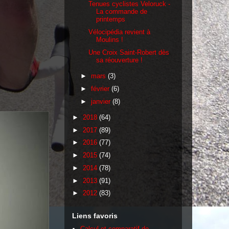
Tenues cyclistes Veloruck -
La commande de
printemps
Vélocipédia revient à
Moulins !
Une Croix Saint-Robert dès
sa réouverture !
►
mars
(3)
►
février
(6)
►
janvier
(8)
►
2018
(64)
►
2017
(89)
►
2016
(77)
►
2015
(74)
►
2014
(78)
►
2013
(91)
►
2012
(83)
Liens favoris
Calcul et comparatif de