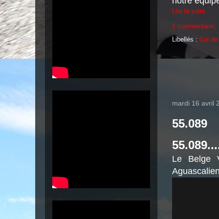
notre équipe
Lire la suite...
1 commentaire:
Libellés :
Col de
mardi 16 avril
55.089
55.089...
Le Belge V
Aguascalien