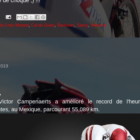
 de choque ;) !!!
 la Croix Morand
,
Col du Guéry
,
Ruckeurs
,
Sancy
,
Veloruck
 2019
.
ictor Campenaerts a amélioré le record de l'heu
tes, au Mexique, parcourant 55,089 km.