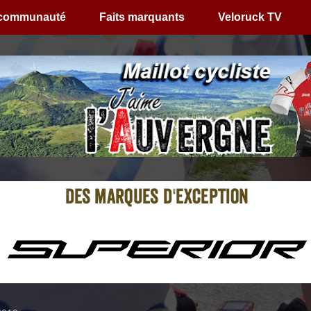
 communauté
Faits marquants
Veloruck TV