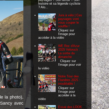
histoire et sa légende cycliste
? Alo...
Jura à vélo | Ces
paysages vont
vous couper le
souffle !
Cliquez sur
l'image pour
accéder à la vidéo
WE Roc d'Azur
2025 Veloruck :
La sortie du
dimanche
Cliquez sur
l'image pour voir
la vidéo
Notre Tour des
Flandres 2025 :
inoubliable !
Cliquez sur
l'image pour
accéder à la
e la photo),
vidéo
u Sancy avec
Essai des LOOK