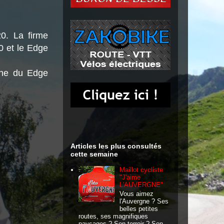
0. La firme
0 et le Edge
che du Edge
Articles les plus consultés
cette semaine
Maillot cycliste
"J'aime
L'AUVERGNE"
Vous aimez
l'Auvergne ? Ses
belles petites
routes, ses magnifiques
paysages ? Son terroir ? Son