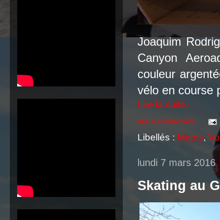
Joaquim Rodrig
Canyon Aeroa
couleur argent
vélo en course 
Lire la suite...
Aucun commentaire:
Libellés :
Matos
,
Vu 
lundi 7 mars 2016
Skating au Gu