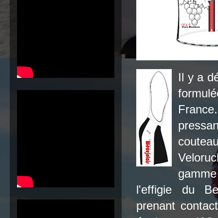
Il y a 
formul
France.
pressa
coutea
Veloruc
gamme d
l'effigie du B
prenant conta