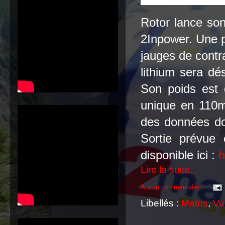
Rotor lance son
2Inpower. Une p
jauges de contra
lithium sera d
Son poids est
unique en 110m
des données do
Sortie prévue 
disponible ici :
h
Lire la suite...
Aucun commentaire:
Libellés :
Matos
,
Vu 