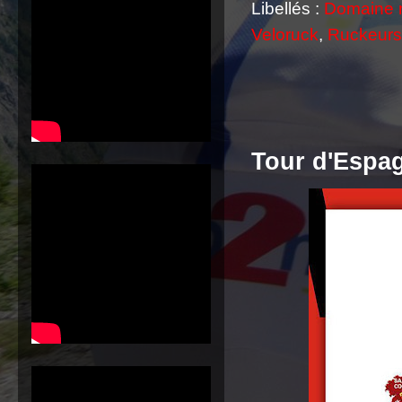
Libellés :
Domaine 
Veloruck
,
Ruckeurs
Tour d'Espag