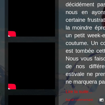
décidément pas
nous en ayon
certaine frustr
la moindre épr
un petit week-
coutume. Un com
est tombée cet
Nous vous faiso
de nos différ
estivale ne pr
ne marquera pas
Lire la suite...
Aucun commentaire: