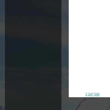
Bike route
2,247,540
- powe