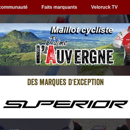
 communauté
Faits marquants
Veloruck TV