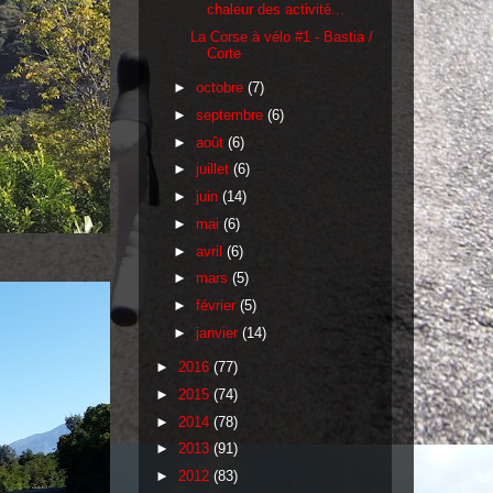
chaleur des activité...
La Corse à vélo #1 - Bastia /
Corte
►
octobre
(7)
►
septembre
(6)
►
août
(6)
►
juillet
(6)
►
juin
(14)
►
mai
(6)
►
avril
(6)
►
mars
(5)
►
février
(5)
►
janvier
(14)
►
2016
(77)
►
2015
(74)
►
2014
(78)
►
2013
(91)
►
2012
(83)