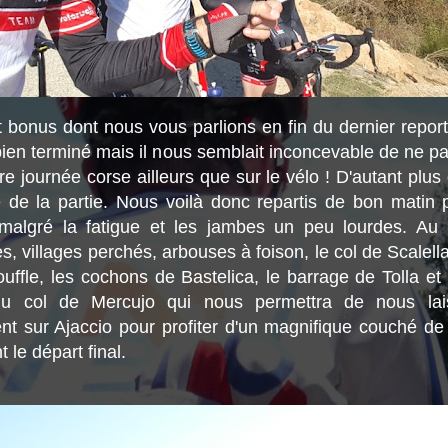
it bonus dont nous vous parlions en fin du dernier repor
 bien terminé mais il nous semblait inconcevable de ne pa
re journée corse ailleurs que sur le vélo ! D'autant plus 
e de la partie. Nous voilà donc repartis de bon matin 
 malgré la fatigue et les jambes un peu lourdes. Au
es, villages perchés, arbouses à foison, le col de Scalell
uffle, les cochons de Bastelica, le barrage de Tolla et p
u col de Mercujo qui nous permettra de nous lais
ent sur Ajaccio pour profiter d'un magnifique couché de 
 le départ final.