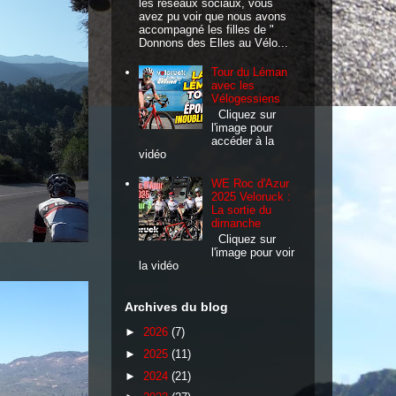
les réseaux sociaux, vous
avez pu voir que nous avons
accompagné les filles de "
Donnons des Elles au Vélo...
Tour du Léman
avec les
Vélogessiens
Cliquez sur
l'image pour
accéder à la
vidéo
WE Roc d'Azur
2025 Veloruck :
La sortie du
dimanche
Cliquez sur
l'image pour voir
la vidéo
Archives du blog
►
2026
(7)
►
2025
(11)
►
2024
(21)