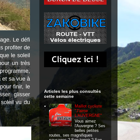
tage. Le défi
s profiter de
que le soleil
pour un très
 programme,
a et sa vue à
our finir, le
Articles les plus consultés
ser glisser
cette semaine
soleil vu du
Maillot cycliste
"J'aime
L'AUVERGNE"
Vous aimez
l'Auvergne ? Ses
belles petites
routes, ses magnifiques
paysages ? Son terroir ? Son