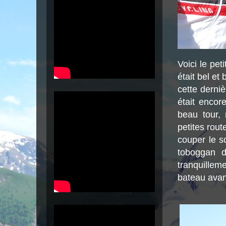
Voici le pet
était bel et
cette derniè
était encor
beau tour,
petites rout
couper le so
toboggan d
tranquillem
bateau avant