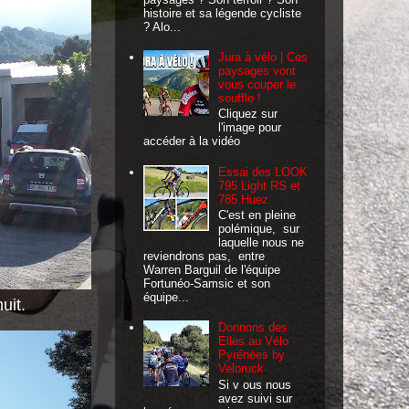
histoire et sa légende cycliste
? Alo...
Jura à vélo | Ces
paysages vont
vous couper le
souffle !
Cliquez sur
l'image pour
accéder à la vidéo
Essai des LOOK
795 Light RS et
785 Huez
C'est en pleine
polémique, sur
laquelle nous ne
reviendrons pas, entre
Warren Barguil de l'équipe
Fortunéo-Samsic et son
équipe...
uit.
Donnons des
Elles au Vélo
Pyrénées by
Veloruck
Si v ous nous
avez suivi sur