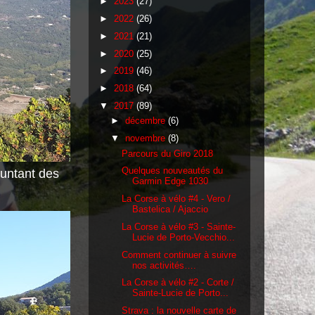
►
2023
(27)
►
2022
(26)
►
2021
(21)
►
2020
(25)
►
2019
(46)
►
2018
(64)
▼
2017
(89)
►
décembre
(6)
▼
novembre
(8)
Parcours du Giro 2018
Quelques nouveautés du
untant des
Garmin Edge 1030
La Corse à vélo #4 - Vero /
Bastelica / Ajaccio
La Corse à vélo #3 - Sainte-
Lucie de Porto-Vecchio...
Comment continuer à suivre
nos activités….
La Corse à vélo #2 - Corte /
Sainte-Lucie de Porto...
Strava : la nouvelle carte de