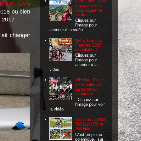
Jura à vélo | Ces
de Fabio Aru
paysages vont
vous couper le
2018 ou bien
souffle !
e 2017.
Cliquez sur
l'image pour
accéder à la vidéo
lait changer
Notre Tour des
Flandres 2025 :
inoubliable !
Cliquez sur
l'image pour
accéder à la
vidéo
WE Roc d'Azur
2025 Veloruck :
La sortie du
dimanche
Cliquez sur
l'image pour voir
la vidéo
Essai des LOOK
795 Light RS et
785 Huez
C'est en pleine
polémique, sur