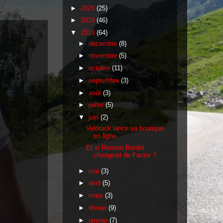
►
2020
(25)
►
2019
(46)
▼
2018
(64)
►
décembre
(8)
►
novembre
(5)
►
octobre
(11)
►
septembre
(3)
►
août
(3)
►
juillet
(5)
▼
juin
(2)
Veloruck lance sa boutique
en ligne
Et si Romain Bardet
changeait de Factor ?
►
mai
(3)
►
avril
(5)
►
mars
(3)
►
février
(9)
►
janvier
(7)