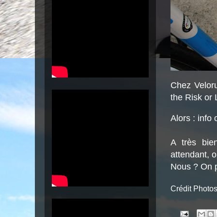
Chez Veloru
the Risk or
Alors : info 
A très bie
attendant, o
Nous ? On p
Crédit Photo