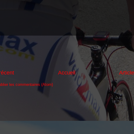
 récent
Accueil
Articl
blier les commentaires (Atom)