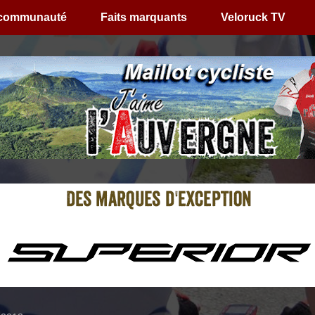
 communauté
Faits marquants
Veloruck TV