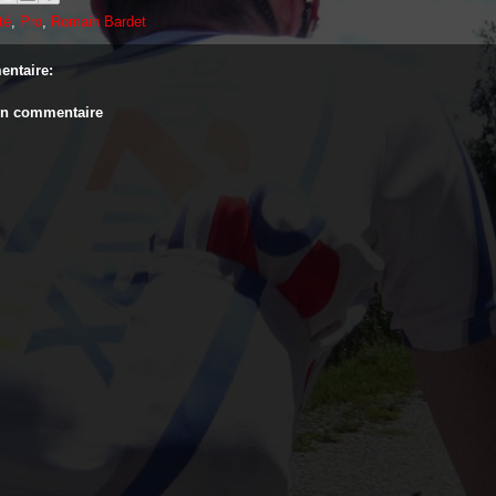
té
,
Pro
,
Romain Bardet
ntaire:
un commentaire