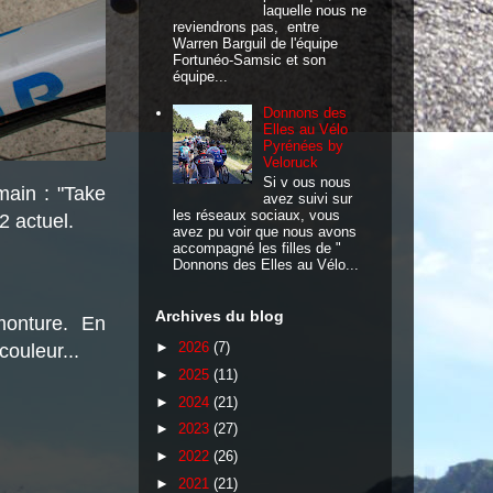
laquelle nous ne
reviendrons pas, entre
Warren Barguil de l'équipe
Fortunéo-Samsic et son
équipe...
Donnons des
Elles au Vélo
Pyrénées by
Veloruck
Si v ous nous
ain : "
Take
avez suivi sur
les réseaux sociaux, vous
2 actuel.
avez pu voir que nous avons
accompagné les filles de "
Donnons des Elles au Vélo...
Archives du blog
monture. En
 couleur...
►
2026
(7)
►
2025
(11)
►
2024
(21)
►
2023
(27)
►
2022
(26)
►
2021
(21)