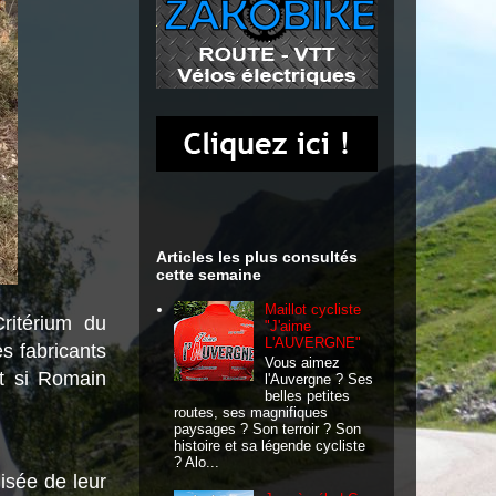
Articles les plus consultés
cette semaine
Maillot cycliste
ritérium du
"J'aime
L'AUVERGNE"
s fabricants
Vous aimez
Et si Romain
l'Auvergne ? Ses
belles petites
routes, ses magnifiques
paysages ? Son terroir ? Son
histoire et sa légende cycliste
? Alo...
isée de leur