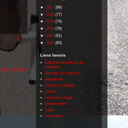
►
2017
(89)
►
2016
(77)
►
2015
(74)
►
2014
(78)
►
2013
(91)
►
2012
(83)
Liens favoris
Calcul et comparatif de
braquets
e plus ancien
Survolez les volcans
alpes4ever
Cycling Challenge
Cycols
La flamme rouge
Météovergne
Salite
Veloquercy