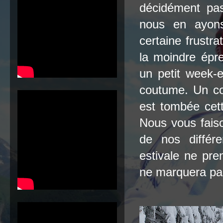
décidément pas
nous en ayon
certaine frustr
la moindre épr
un petit week-
coutume. Un com
est tombée cet
Nous vous faiso
de nos différ
estivale ne pr
ne marquera pas