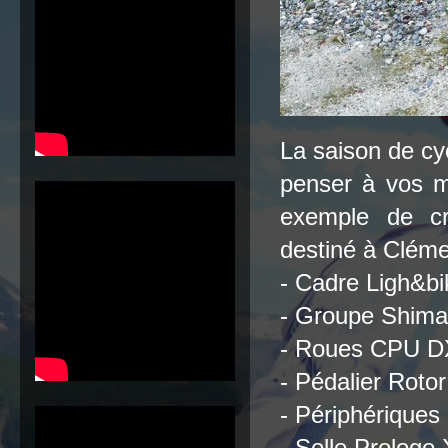
La saison de cy
penser à vos m
exemple de cr
destiné à Cléme
- Cadre Ligh&bi
- Groupe Shiman
- Roues CPU DX
- Pédalier Roto
- Périphérique
- Selle Prolog