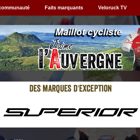
 communauté
Faits marquants
Veloruck TV