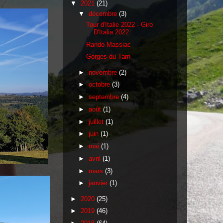
▼
2021
(21)
▼
décembre
(3)
Tour d'Italie 2022 - Giro
D'Italia 2022
Rando Massiac
Gorges du Tarn
►
novembre
(2)
►
octobre
(3)
►
septembre
(4)
►
août
(1)
►
juillet
(1)
►
juin
(1)
►
mai
(1)
►
avril
(1)
►
mars
(3)
►
janvier
(1)
►
2020
(25)
►
2019
(46)