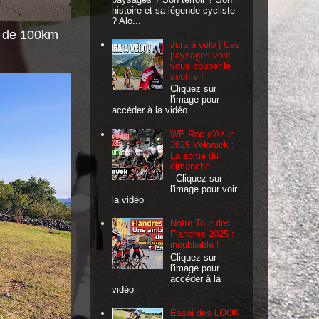
histoire et sa légende cycliste
? Alo...
o de 100km
Jura à vélo | Ces
paysages vont
vous couper le
souffle !
Cliquez sur
l'image pour
accéder à la vidéo
WE Roc d'Azur
2025 Veloruck :
La sortie du
dimanche
Cliquez sur
l'image pour voir
la vidéo
Notre Tour des
Flandres 2025 :
inoubliable !
Cliquez sur
l'image pour
accéder à la
vidéo
Essai des LOOK