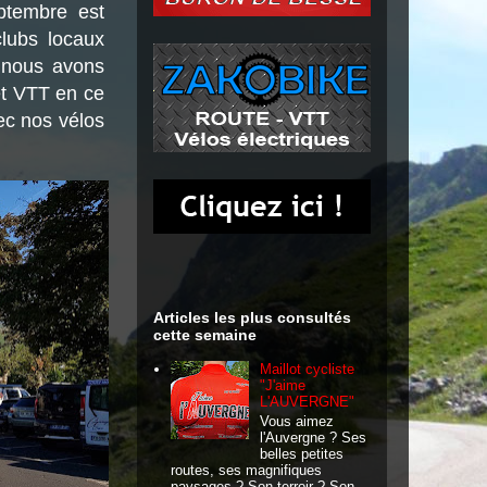
ptembre est
clubs locaux
 nous avons
et VTT en ce
ec nos vélos
Articles les plus consultés
cette semaine
Maillot cycliste
"J'aime
L'AUVERGNE"
Vous aimez
l'Auvergne ? Ses
belles petites
routes, ses magnifiques
paysages ? Son terroir ? Son