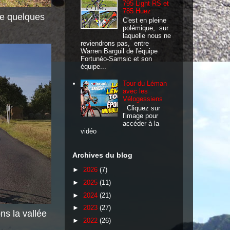
795 Light RS et
785 Huez
re quelques
C'est en pleine
polémique, sur
laquelle nous ne
reviendrons pas, entre
Warren Barguil de l'équipe
Fortunéo-Samsic et son
équipe...
Tour du Léman
avec les
Vélogessiens
Cliquez sur
l'image pour
accéder à la
vidéo
Archives du blog
►
2026
(7)
►
2025
(11)
►
2024
(21)
►
2023
(27)
s la vallée
►
2022
(26)