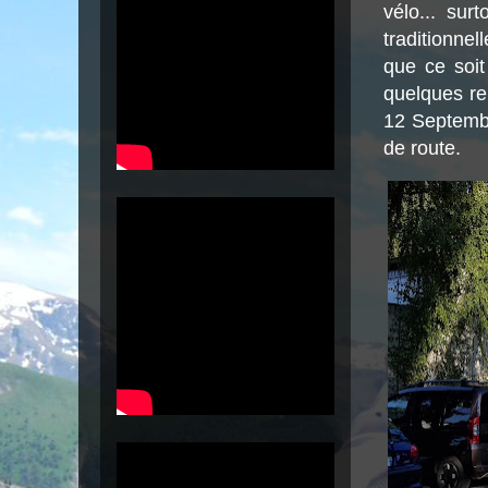
vélo... su
traditionne
que ce soi
quelques re
12 Septembr
de route.