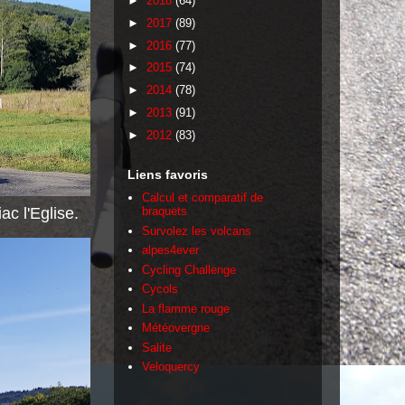
►
2018
(64)
►
2017
(89)
►
2016
(77)
►
2015
(74)
►
2014
(78)
►
2013
(91)
►
2012
(83)
Liens favoris
Calcul et comparatif de
ac l'Eglise.
braquets
Survolez les volcans
alpes4ever
Cycling Challenge
Cycols
La flamme rouge
Météovergne
Salite
Veloquercy