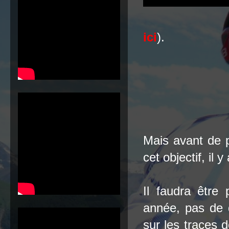
ici
).
M
ais avant de 
cet objectif, il 
Il faudra être 
année, pas de 
sur les traces d