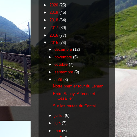
►
2020
(25)
►
2019
(46)
►
2018
(64)
►
2017
(89)
►
2016
(77)
▼
2015
(74)
►
décembre
(12)
►
novembre
(5)
►
octobre
(7)
►
septembre
(9)
▼
août
(3)
Notre premier tour du Léman
Entre Sancy, Artence et
Cezallier
Sur les routes du Cantal
►
juillet
(6)
►
juin
(7)
►
mai
(6)