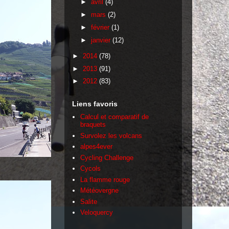
►
avril
(4)
►
mars
(2)
►
février
(1)
►
janvier
(12)
►
2014
(78)
►
2013
(91)
►
2012
(83)
Liens favoris
Calcul et comparatif de
braquets
Survolez les volcans
alpes4ever
Cycling Challenge
Cycols
La flamme rouge
Météovergne
Salite
Veloquercy