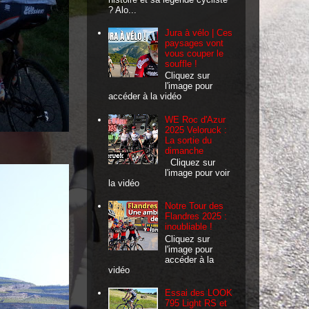
? Alo...
Jura à vélo | Ces
paysages vont
vous couper le
souffle !
Cliquez sur
l'image pour
accéder à la vidéo
WE Roc d'Azur
2025 Veloruck :
La sortie du
dimanche
Cliquez sur
l'image pour voir
la vidéo
Notre Tour des
Flandres 2025 :
inoubliable !
Cliquez sur
l'image pour
accéder à la
vidéo
Essai des LOOK
795 Light RS et