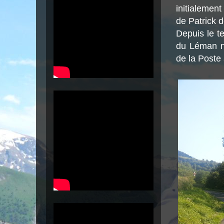
initialemen
de Patrick d
Depuis le t
du Léman no
de la Poste