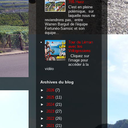
785 Huez
C'est en pleine
polémique, sur
laquelle nous ne
reviendrons pas, entre
Warren Barguil de l'équipe
Fortunéo-Samsic et son
équipe...
Tour du Léman
avec les
Vélogessiens
Cliquez sur
l'image pour
accéder à la
vidéo
Archives du blog
►
2026
(7)
►
2025
(11)
►
2024
(21)
►
2023
(27)
►
2022
(26)
►
2021
(21)