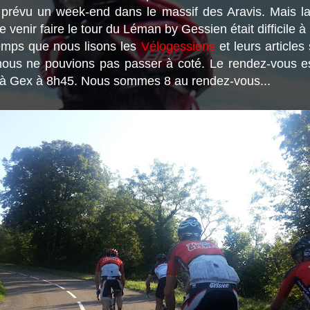
t prévu un week-end dans le massif des Aravis. Mais la
e venir faire le tour du Léman by Gessien était difficile à 
emps que nous lisons les
Vélogessiens
et leurs articles 
us ne pouvions pas passer à coté. Le rendez-vous es
 à Gex à 8h45. Nous sommes 8 au rendez-vous...