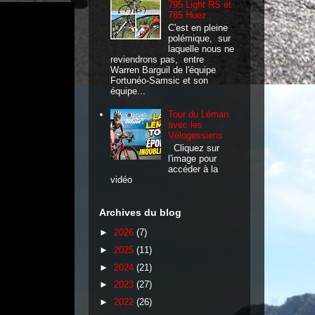
795 Light RS et
785 Huez
C'est en pleine
polémique, sur
laquelle nous ne
reviendrons pas, entre
Warren Barguil de l'équipe
Fortunéo-Samsic et son
équipe...
Tour du Léman
avec les
Vélogessiens
Cliquez sur
l'image pour
accéder à la
vidéo
Archives du blog
►
2026
(7)
►
2025
(11)
►
2024
(21)
►
2023
(27)
►
2022
(26)