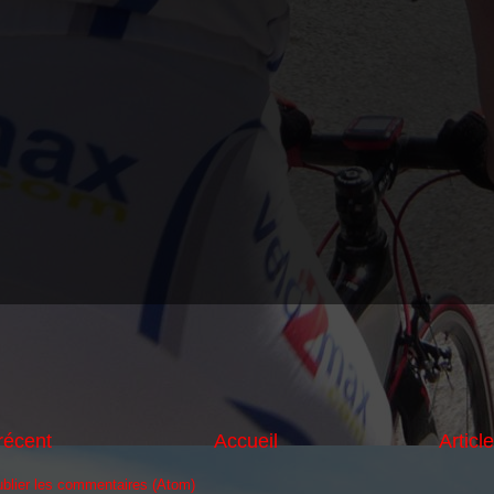
 récent
Accueil
Articl
blier les commentaires (Atom)