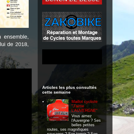
n ensemble,
lui de 2018,
Articles les plus consultés
cette semaine
Maillot cycliste
"J'aime
L'AUVERGNE"
Vous aimez
l'Auvergne ? Ses
belles petites
routes, ses magnifiques
paysages ? Son terroir ? Son