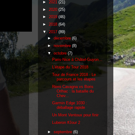
►
2021
(21)
►
2020
(25)
►
2019
(46)
►
2018
(64)
▼
2017
(89)
►
décembre
(6)
►
novembre
(8)
▼
octobre
(7)
Paris-Nice à Châtel-Guyon…
L'étape du Tour 2018
Tour de France 2018 - Le
parcours et les étapes
Rémi Cavagna vs Boris
Orlhac : la bataille du
Chev...
Garmin Edge 1030 :
déballage rapide
Un Mont Ventoux pour finir
Luberon #Jour 2
►
septembre
(6)