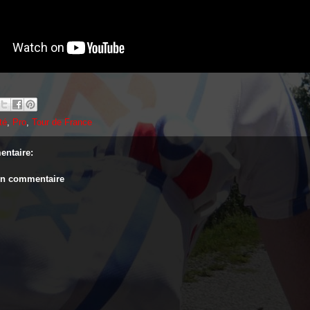
té
,
Pro
,
Tour de France
ntaire:
un commentaire