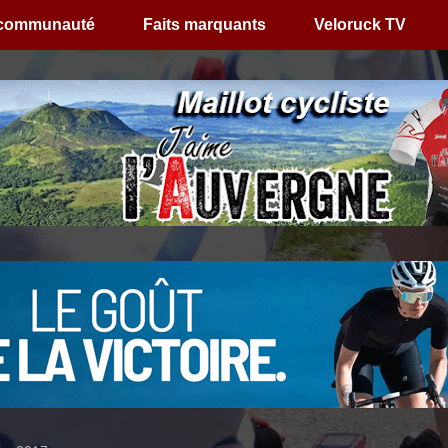
 communauté
Faits marquants
Veloruck TV