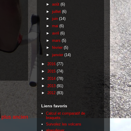
►
août
(6)
►
juillet
(6)
►
juin
(14)
►
mai
(6)
►
avril
(6)
►
mars
(5)
►
février
(5)
►
janvier
(14)
►
2016
(77)
►
2015
(74)
►
2014
(78)
►
2013
(91)
►
2012
(83)
Liens favoris
Calcul et comparatif de
e plus ancien
braquets
Survolez les volcans
alpes4ever