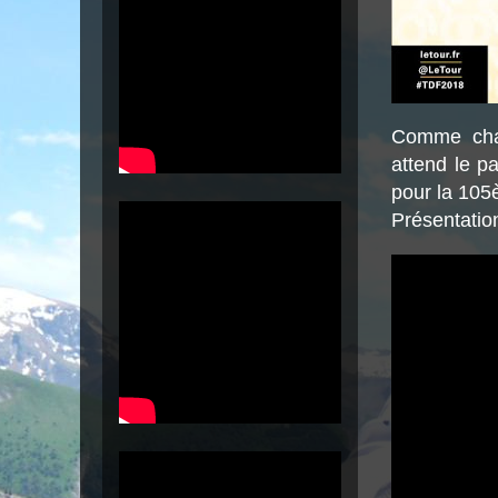
Comme chaq
attend le p
pour la 105è
Présentatio