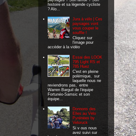
histoire et sa légende cycliste
? Alo...
Jura à vélo | Ces
paysages vont
vous couper le
souffle !
Cliquez sur
l'image pour
accéder à la vidéo
Essai des LOOK
795 Light RS et
785 Huez
C'est en pleine
polémique, sur
laquelle nous ne
reviendrons pas, entre
Warren Barguil de l'équipe
Fortunéo-Samsic et son
équipe...
Donnons des
Elles au Vélo
Pyrénées by
Veloruck
Si v ous nous
avez suivi sur