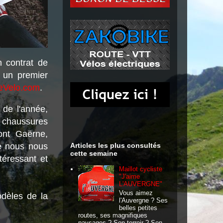
n contrat de
s un premier
reVelo.com
.
 de l'année,
e chaussures
ont Gaërne,
ue nous nous
Articles les plus consultés
cette semaine
téressant et
Maillot cycliste
"J'aime
L'AUVERGNE"
Vous aimez
odèles de la
l'Auvergne ? Ses
belles petites
routes, ses magnifiques
paysages ? Son terroir ? Son