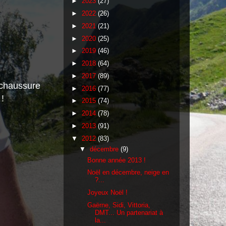
►
2023
(27)
►
2022
(26)
►
2021
(21)
►
2020
(25)
►
2019
(46)
►
2018
(64)
►
2017
(89)
 chaussure
►
2016
(77)
 !
►
2015
(74)
►
2014
(78)
►
2013
(91)
▼
2012
(83)
▼
décembre
(9)
Bonne année 2013 !
Noël en décembre, neige en
?...
Joyeux Noël !
Gaërne, Sidi, Vittoria,
DMT... Un partenariat à
la...