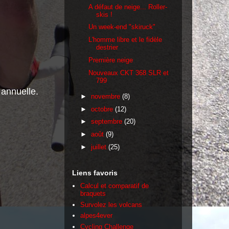
A défaut de neige... Roller-
skis !
Un week-end "skiruck"
L'homme libre et le fidèle
destrier
Première neige
Nouveaux CKT 368 SLR et
799
annuelle.
►
novembre
(8)
►
octobre
(12)
►
septembre
(20)
►
août
(9)
►
juillet
(25)
Liens favoris
Calcul et comparatif de
braquets
Survolez les volcans
alpes4ever
Cycling Challenge