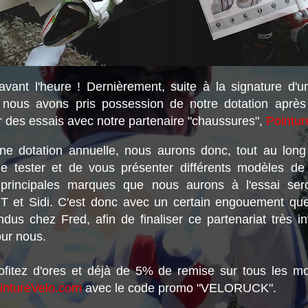
avant l'heure ! Dernièrement, suite à la signature d'u
, nous avons pris possession de notre dotation aprè
r des essais avec notre partenaire "chaussures",
Pointu
ne dotation annuelle, nous aurons donc, tout au long
de tester et de vous présenter différents modèles d
 principales marques que nous aurons à l'essai ser
MT et Sidi. C'est donc avec un certain engouement q
us chez Fred, afin de finaliser ce partenariat très in
ur nous.
ofitez d'ores et déjà de 5% de remise sur tous les m
intureVelo.com
avec le code promo "VELORUCK".