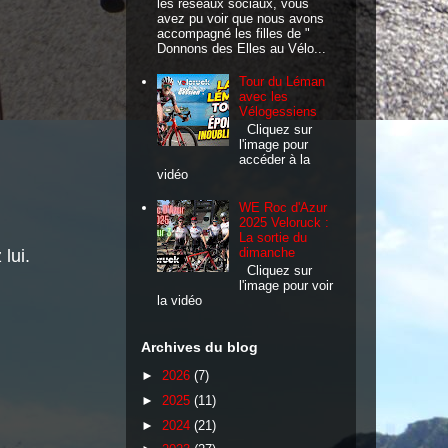
les réseaux sociaux, vous
avez pu voir que nous avons
accompagné les filles de "
Donnons des Elles au Vélo...
Tour du Léman
avec les
Vélogessiens
Cliquez sur
l'image pour
accéder à la
vidéo
WE Roc d'Azur
2025 Veloruck :
La sortie du
dimanche
lui.
Cliquez sur
l'image pour voir
la vidéo
Archives du blog
►
2026
(7)
►
2025
(11)
►
2024
(21)