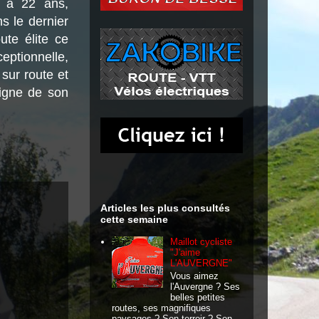
e à 22 ans,
s le dernier
ute élite ce
ptionnelle,
sur route et
ligne de son
Articles les plus consultés
cette semaine
Maillot cycliste
"J'aime
L'AUVERGNE"
Vous aimez
l'Auvergne ? Ses
belles petites
routes, ses magnifiques
paysages ? Son terroir ? Son