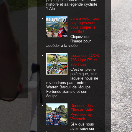
histoire et sa légende cycliste
? Alo...
Jura à vélo | Ces
paysages vont
vous couper le
souffle !
Cliquez sur
l'image pour
accéder à la vidéo
Essai des LOOK
795 Light RS et
785 Huez
C'est en pleine
polémique, sur
laquelle nous ne
reviendrons pas, entre
Warren Barguil de l'équipe
Fortunéo-Samsic et son
équipe...
Donnons des
Elles au Vélo
Pyrénées by
Veloruck
Si v ous nous
avez suivi sur