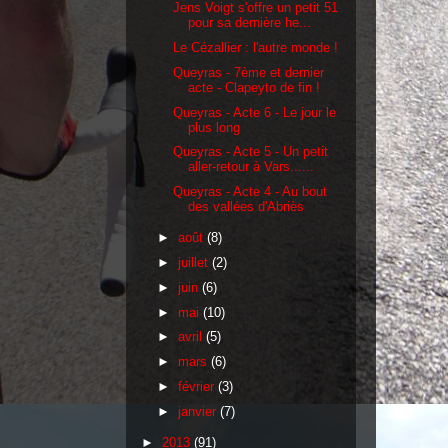
Jens Voigt s'offre un petit 51
pour sa dernière he...
Le Cézallier : l'autre monde !
Queyras - 7ème et dernier
acte - Clapeyto de fin !
Queyras - Acte 6 - Le jour le
plus long
Queyras - Acte 5 - Un petit
aller-retour à Vars......
Queyras - Acte 4 - Au bout
des vallées d'Abriès
►
août
(8)
►
juillet
(2)
►
juin
(6)
►
mai
(10)
►
avril
(5)
►
mars
(6)
►
février
(3)
►
janvier
(7)
►
2013
(91)