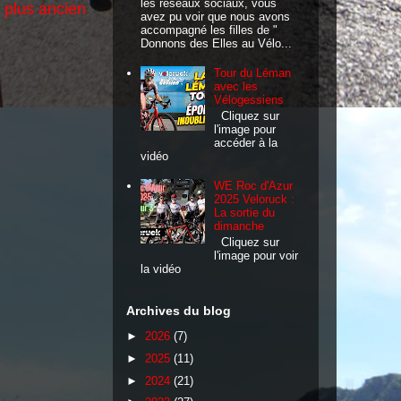
les réseaux sociaux, vous
e plus ancien
avez pu voir que nous avons
accompagné les filles de "
Donnons des Elles au Vélo...
Tour du Léman
avec les
Vélogessiens
Cliquez sur
l'image pour
accéder à la
vidéo
WE Roc d'Azur
2025 Veloruck :
La sortie du
dimanche
Cliquez sur
l'image pour voir
la vidéo
Archives du blog
►
2026
(7)
►
2025
(11)
►
2024
(21)