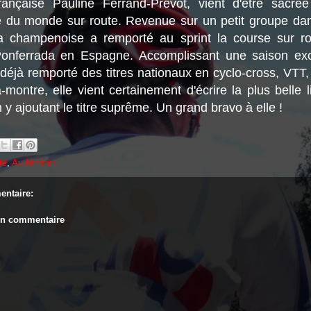
rançaise Pauline Ferrand-Prévot, vient d'être sacré
du monde sur route. Revenue sur un petit groupe dan
la champenoise a remporté au sprint la course sur ro
onferrada en Espagne. Accomplissant une saison exce
déjà remporté des titres nationaux en cyclo-cross, VTT, 
-montre, elle vient certainement d'écrire la plus belle 
y ajoutant le titre suprême. Un grand bravo à elle !
té
,
Au féminin
ntaire:
un commentaire