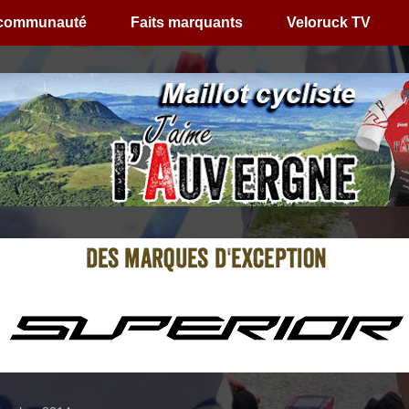
 communauté
Faits marquants
Veloruck TV