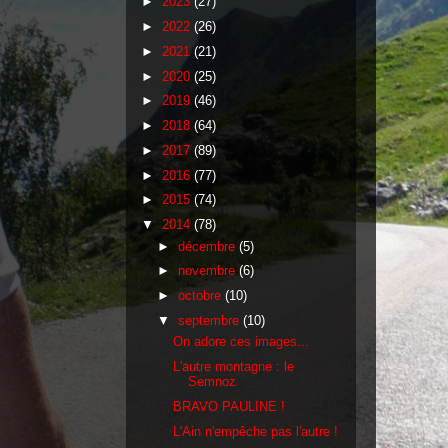
►
2023
(27)
►
2022
(26)
►
2021
(21)
►
2020
(25)
►
2019
(46)
►
2018
(64)
►
2017
(89)
►
2016
(77)
►
2015
(74)
▼
2014
(78)
►
décembre
(5)
►
novembre
(6)
►
octobre
(10)
▼
septembre
(10)
On adore ces images...
L'autre montagne : le
Semnoz
BRAVO PAULINE !
L'Ain n'empêche pas l'autre !