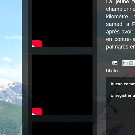
La jeune f
championne 
kilomètre, 
samedi à P
après avoir 
en contre-la
palmarès en 
Libellés :
Actuali
Aucun comme
Enregistrer 