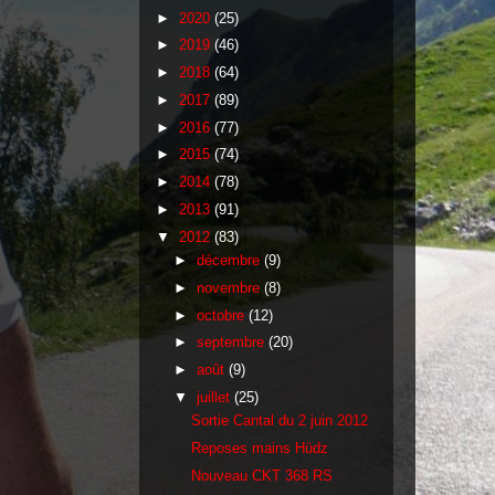
►
2020
(25)
►
2019
(46)
►
2018
(64)
►
2017
(89)
►
2016
(77)
►
2015
(74)
►
2014
(78)
►
2013
(91)
▼
2012
(83)
►
décembre
(9)
►
novembre
(8)
►
octobre
(12)
►
septembre
(20)
►
août
(9)
▼
juillet
(25)
Sortie Cantal du 2 juin 2012
Reposes mains Hüdz
Nouveau CKT 368 RS