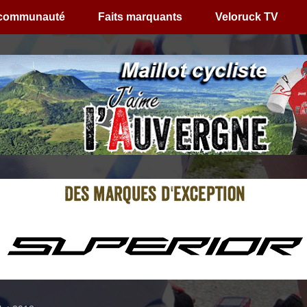
 communauté
Faits marquants
Veloruck TV