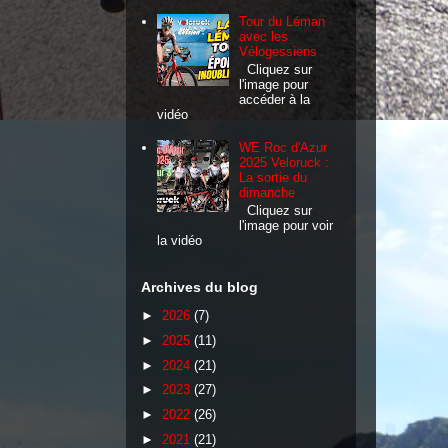
Tour du Léman
avec les
Vélogessiens
Cliquez sur
l'image pour
accéder à la
vidéo
WE Roc d'Azur
2025 Veloruck :
La sortie du
dimanche
Cliquez sur
l'image pour voir
la vidéo
Archives du blog
►
2026
(7)
►
2025
(11)
►
2024
(21)
►
2023
(27)
►
2022
(26)
►
2021
(21)