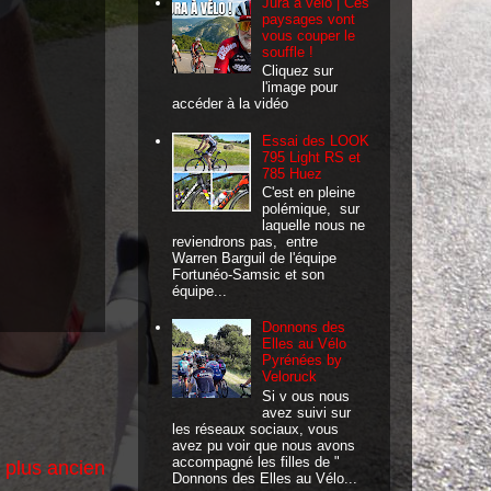
Jura à vélo | Ces
paysages vont
vous couper le
souffle !
Cliquez sur
l'image pour
accéder à la vidéo
Essai des LOOK
795 Light RS et
785 Huez
C'est en pleine
polémique, sur
laquelle nous ne
reviendrons pas, entre
Warren Barguil de l'équipe
Fortunéo-Samsic et son
équipe...
Donnons des
Elles au Vélo
Pyrénées by
Veloruck
Si v ous nous
avez suivi sur
les réseaux sociaux, vous
avez pu voir que nous avons
accompagné les filles de "
e plus ancien
Donnons des Elles au Vélo...