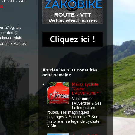
 - L - XL - 2XL
es
en 240g, zip
hes dos (2
cuisses, biais
nne. • Parties
Articles les plus consultés
cette semaine
Maillot cycliste
"J'aime
L'AUVERGNE"
Vous aimez
l'Auvergne ? Ses
belles petites
routes, ses magnifiques
paysages ? Son terroir ? Son
histoire et sa légende cycliste
? Alo...