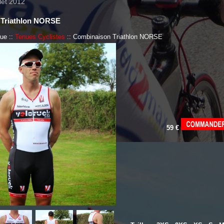
let 2012
 Triathlon NORSE
que ::
Tenues Cyclistes
:: Combinaison Triathlon NORSE
59 €