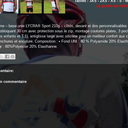
Tailles : 3XS - 2XS - XS - S - M
Le guide des taill
me – base unie LYCRA® Sport 210g – côtés, devant et dos personnalisables 
bloquant 30 cm avec protection sous le zip, montage coutures plates, 3 poc
es enfants et T.1), antiglisse large avec silicone pour un meilleur confort aux 
chures et encolure. Composition : • Fond UNI : 80 % Polyamide 20% Elastha
gr : 80%Polyester 20% Elasthanne.
ntaire:
un commentaire